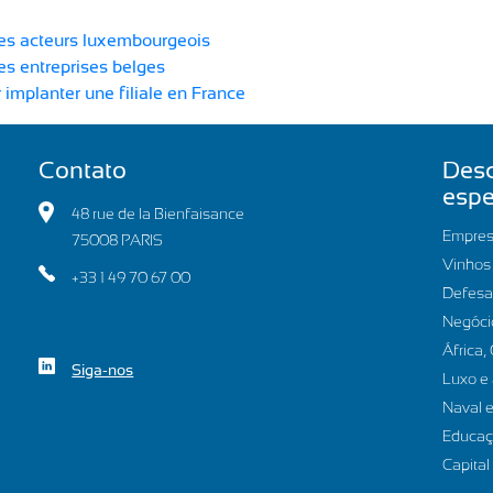
les acteurs luxembourgeois
es entreprises belges
 implanter une filiale en France
Contato
Desc
espe
48 rue de la Bienfaisance
Empres
75008 PARIS
Vinhos 
+33 1 49 70 67 00
Defesa
Negóci
África,
Siga-nos
Luxo e 
Naval e
Educa
Capital