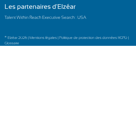
Les partenaires d'Elzéar
Talent Within Reach Executive Search : USA
© Elzéar 2026 |
Mentions légales |
Politique de protection des données RGPD |
Glossaire