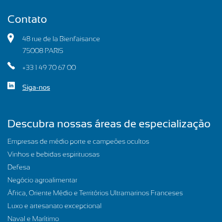
Contato
48 rue de la Bienfaisance
75008 PARIS
+33 1 49 70 67 00
Siga-nos
Descubra nossas áreas de especialização
Empresas de médio porte e campeões ocultos
Vinhos e bebidas espirituosas
Defesa
Negócio agroalimentar
África, Oriente Médio e Territórios Ultramarinos Franceses
Luxo e artesanato excepcional
Naval e Marítimo