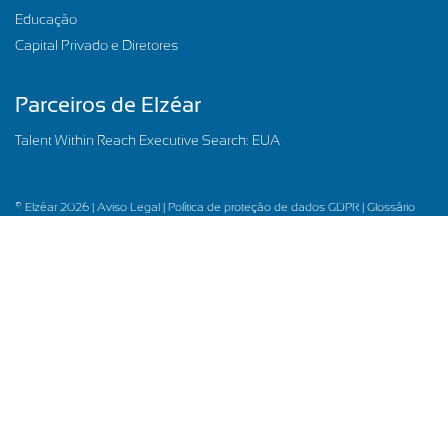
Educação
Capital Privado e Diretores
Parceiros de Elzéar
Talent Within Reach Executive Search: EUA
© Elzéar 2026 |
Aviso Legal |
Política de proteção de dados GDPR |
Glossário