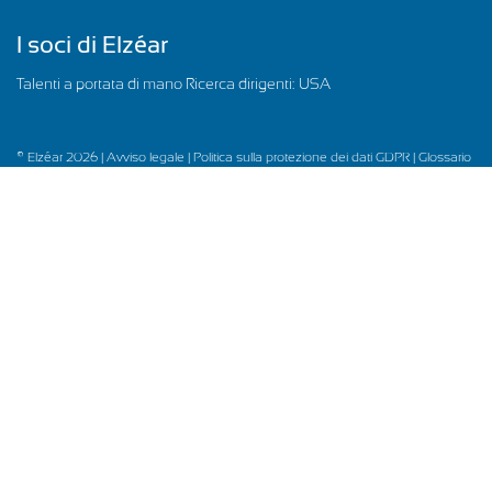
I soci di Elzéar
Talenti a portata di mano Ricerca dirigenti: USA
© Elzéar 2026 |
Avviso legale |
Politica sulla protezione dei dati GDPR |
Glossario