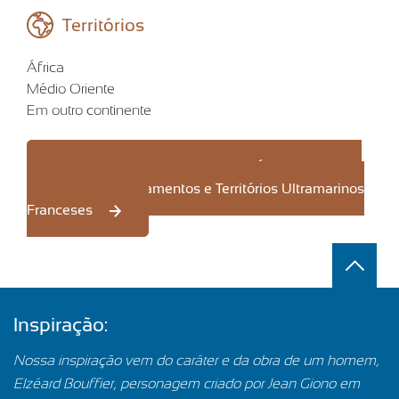
Territórios
África
Médio Oriente
Em outro continente
Para saber mais sobre a Elzéar África, o Oriente
Médio e os Departamentos e Territórios Ultramarinos
Franceses
Inspiração:
Nossa inspiração vem do caráter e da obra de um homem,
Elzéard Bouffier, personagem criado por Jean Giono em