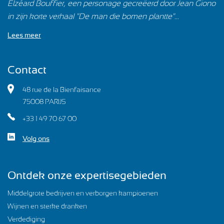
Elzéard Bouffier, een personage gecreëerd door Jean Giono
in zijn korte verhaal "De man die bomen plantte"...
Lees meer
Contact
48 rue de la Bienfaisance
75008 PARIJS
+33 1 49 70 67 00
Volg ons
Ontdek onze expertisegebieden
Middelgrote bedrijven en verborgen kampioenen
Wijnen en sterke dranken
Verdediging