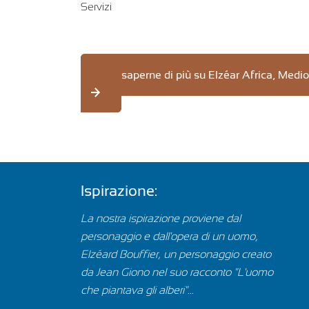
Servizi
Per saperne di più su Elzéar Africa, Medio 
Ispirazione:
La nostra ispirazione proviene dal
personaggio e dall'opera di un uomo,
Elzéard Bouffier, un personaggio creato
da Jean Giono nel suo racconto "L'uomo
che piantava gli alberi"...