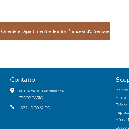
Oriente e Dipartimenti e Territori francesi d'oltremare
Contatto
Scop
Aziende
48 rue de la Bienfaisance
Vini e l
75008 PARIGI
Difesa
+33 1 49 70 67 00
Impres
Africa, 
Lusso e