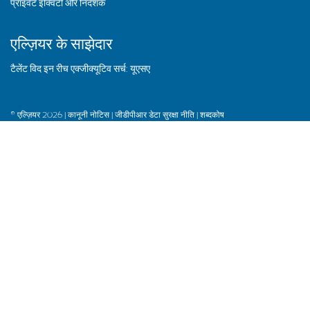
प्राइवेट इक्विटी और निदेशक
एल्ज़ियर के साझेदार
टैलेंट विद इन रीच एक्जीक्यूटिव सर्च: यूएसए
© एल्ज़ियर 2026 |
कानूनी नोटिस |
जीडीपीआर डेटा सुरक्षा नीति |
शब्दकोष