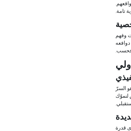
اقعهم.
ة تامة.
خصية
ت وفهم
دوافعه
ة فحسب.
ولي
فيذي
و السرّ
لنموّك
تقبلي.
ديدة
ى قدرة