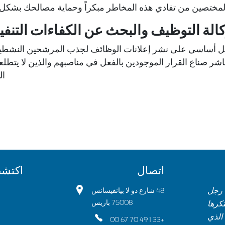
لمختصين من تفادي هذه المخاطر مبكراً وحماية مصالحك بشكل
كالة التوظيف والبحث عن الكفاءات التنفي
بشكل أساسي على نشر إعلانات الوظائف لجذب المرشحين النشطي
ر صناع القرار الموجودين بالفعل في مناصبهم والذين لا يتطلع
ال
اتصال
اكتشف
 رجل
48 شارع دو لا بيانفيسانس
75008 باريس
تكرها
الذي
+33 1 49 70 67 00