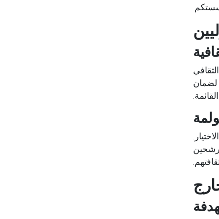
سستكم.
يين
افية
الثقافي
د لضمان
قائمة.
ولمة
اختيار.
لمرشحين
قافتهم.
ارج
هدفة