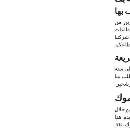
 بها
زين. من
قطاعات
شركتنا
طاعكم.
ريعة
لى ستة
لب منا
مرشحين.
موك
من خلال
ة. هذا
 بثقة.