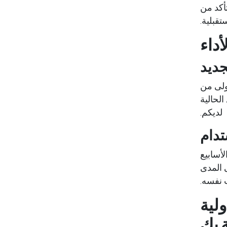
أكد من
تقبلية.
داء
جديد
أولى من
الحالية
لديكم.
تدام
لأسابيع
 المدى
 نفسه.
لية
 بك