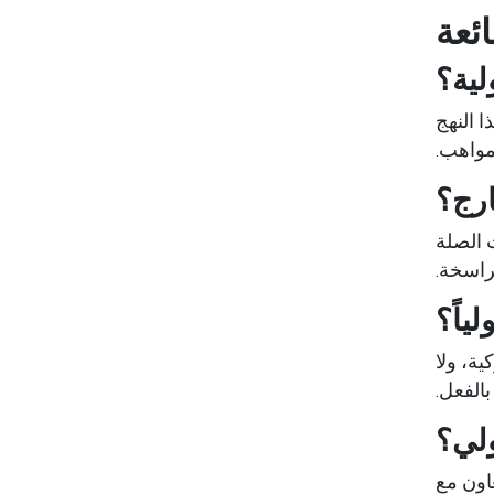
ائعة
لية؟
 النهج
مواهب.
ارج؟
 الصلة
لراسخة.
لياً؟
ية، ولا
الفعل.
ولي؟
عاون مع