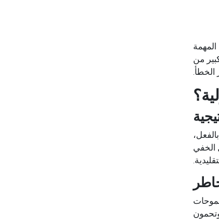
 المهمة
كبير من
الخطأ.
ية؟
يجية
الفعل،
ل الخفي
قليدية.
خاطر
طموحات
وتحمون