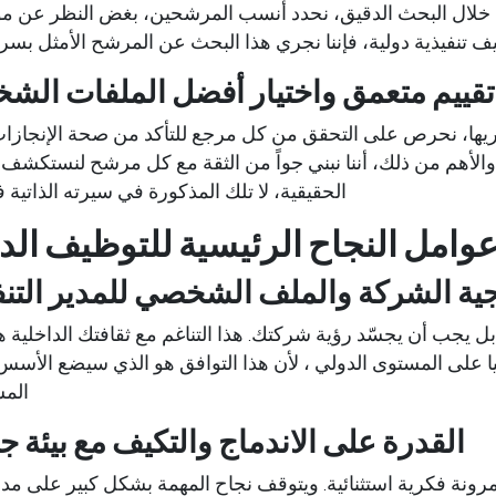
فمن خلال البحث الدقيق، نحدد أنسب المرشحين، بغض النظر عن مو
 تنفيذية دولية
، فإننا نجري هذا البحث عن المرشح الأمثل بسري
تقييم متعمق واختيار أفضل الملفات الش
نجريها، نحرص على التحقق من كل مرجع للتأكد من صحة الإنجازا
الأهم من ذلك، أننا نبني جواً من الثقة مع كل مرشح لنستكشف 
الحقيقية، لا تلك المذكورة في سيرته الذاتي
وامل النجاح الرئيسية للتوظيف الد
يجية الشركة والملف الشخصي للمدير التن
 بل يجب أن يجسّد رؤية شركتك. هذا التناغم مع ثقافتك الداخلية ه
يا على المستوى الدولي
، لأن هذا التوافق هو الذي سيضع الأسس 
المس
القدرة على الاندماج والتكيف مع بيئة ج
رونة فكرية استثنائية. ويتوقف نجاح المهمة بشكل كبير على مد