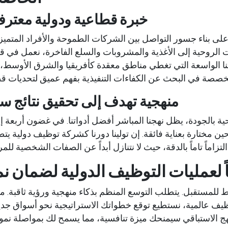
خبرة قطاعية ودولية معترف
كة إلزير على بناء جسور التواصل بين الشركات الطموحة والأفراد المتمي
ت الروحية إلى الأغذية والمشروبات والسلع الفاخرة، نعمل في 
نا الواسعة التي تغطي مناطق معقدة كأفريقيا والشرق الأوسط،
تخصصة في البحث عن الكفاءات التنفيذية
بفهم عميق لتحديات ق
منهجية تهدف إلى تحقيق نتائج س
ة بالجودة، يظل نهجنا المباشر أفضل أدواتنا. في غضون أربعة إ
ن مختارة بعناية فائقة. إن تولينا دورنا كشركة
توظيف دولية
يتط
التزاماً تاماً بالدقة، حيث لا نتنازل أبداً عن الصفات الشخصية لل
لعمليات التوظيف الدولية لضمان ن
طيط للمستقبل. يتطلب التوسع المنظم بذكاء منهجية ورؤية ثاقبة. 
يف عالمية
، نستطيع توقع خطواتك الاستراتيجية نحو أسواق جديد
هج الاستباقي سيمنحك ميزة تنافسية، مما يسمح لك بمواصلة نموك